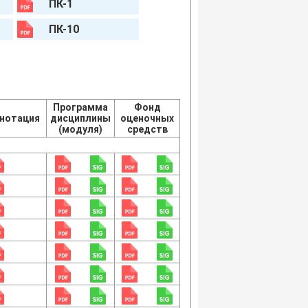
ПК-1
ПК-10
Программа
Фонд
нотация
дисциплины
оценочных
(модуля)
средств