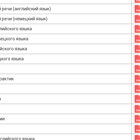
 речи (английский язык)
 речи (немецкий язык)
лийского языка
ецкого языка
йского языка
кого языка
рактик
а
ии
глийского языка