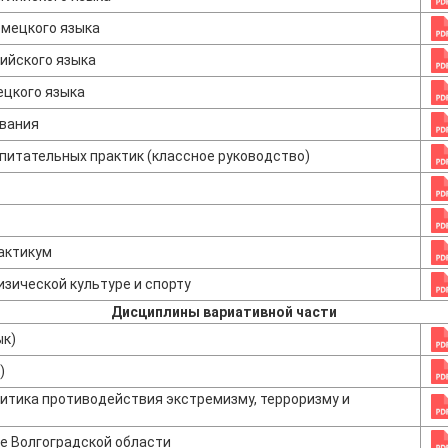
емецкого языка
ийского языка
ецкого языка
ования
спитательных практик (классное руководство)
актикум
зической культуре и спорту
Дисциплины вариативной части
ык)
)
итика противодействия экстремизму, терроризму и
е Волгоградской области