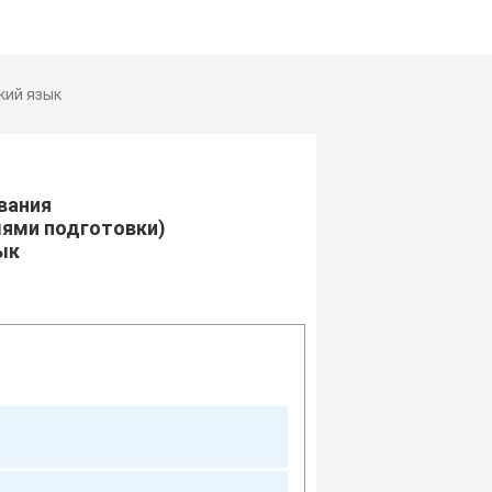
кий язык
вания
лями подготовки)
ык