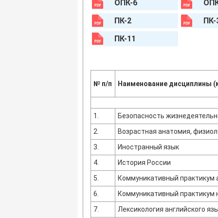
ОПК-6
ОПК
ПК-2
ПК-
ПК-11
№ п/п
Наименование дисциплины (
1.
Безопасность жизнедеятельн
2.
Возрастная анатомия, физиол
3.
Иностранный язык
4.
История России
5.
Коммуникативный практикум а
6.
Коммуникативный практикум 
7.
Лексикология английского яз