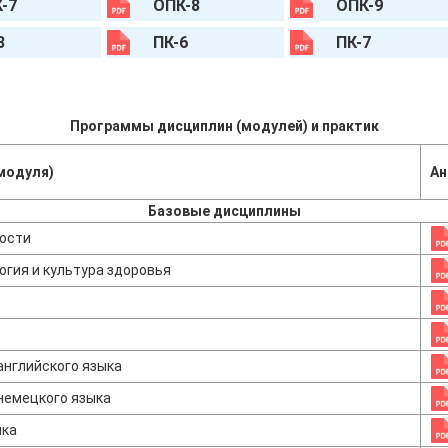
-7
ОПК-8
ОПК-9
3
ПК-6
ПК-7
Программы дисциплин (модулей) и практик
модуля)
Ан
Базовые дисциплины
ости
огия и культура здоровья
нглийского языка
немецкого языка
ыка