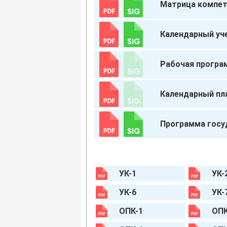
Матрица компет
Календарный уч
Рабочая програ
Календарный пл
Программа госу
УК-1
УК-
УК-6
УК-
ОПК-1
ОПК