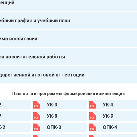
енций
ебный график и учебный план
мма воспитания
ан воспитательной работы
дарственной итоговой аттестации
Паспорта и программы формирования компетенций
2
УК-3
УК-4
7
УК-8
УК-9
-2
ОПК-3
ОПК-4