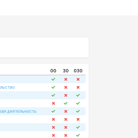
ОО
ЗО
ОЗО
ельство
кая деятельность