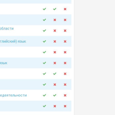
 области
глийский) язык
язык
недеятельности