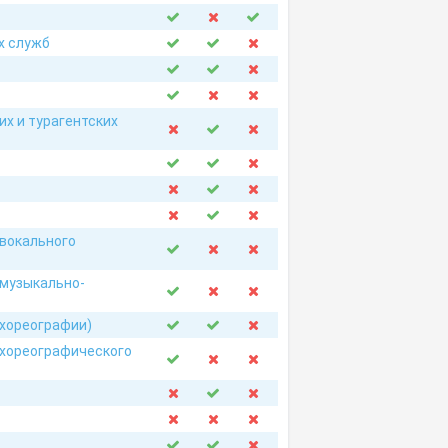
х служб
их и турагентских
 вокального
 музыкально-
 хореографии)
 хореографического