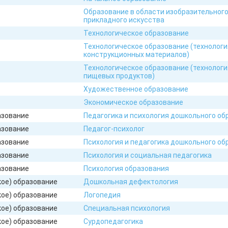
Образование в области изобразительного
прикладного искусства
Технологическое образование
Технологическое образование (технологи
конструкционных материалов)
Технологическое образование (технологи
пищевых продуктов)
Художественное образование
Экономическое образование
азование
Педагогика и психология дошкольного об
азование
Педагог-психолог
азование
Психология и педагогика дошкольного об
азование
Психология и социальная педагогика
азование
Психология образования
кое) образование
Дошкольная дефектология
кое) образование
Логопедия
кое) образование
Специальная психология
кое) образование
Сурдопедагогика