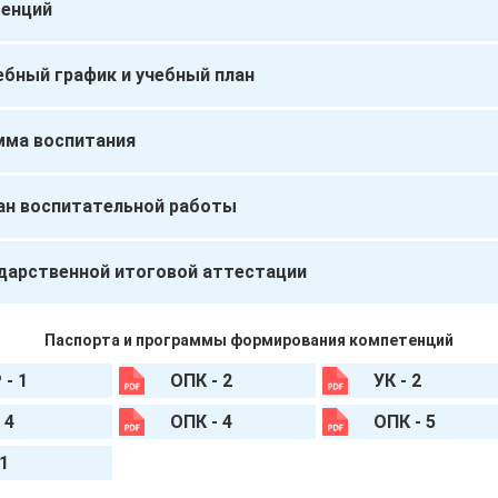
енций
ебный график и учебный план
мма воспитания
ан воспитательной работы
дарственной итоговой аттестации
Паспорта и программы формирования компетенций
 - 1
ОПК - 2
УК - 2
 4
ОПК - 4
ОПК - 5
 1