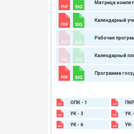
Матрица компет
Календарный уч
Рабочая програ
Календарный пл
Программа госу
ОПК - 1
ПКР
УК - 3
УК -
УК - 6
УК-