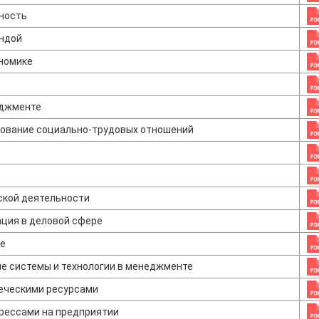
ность
андой
ономике
еджменте
рование социально-трудовых отношений
ской деятельности
ция в деловой сфере
ие
 системы и технологии в менеджменте
веческими ресурсами
рессами на предприятии