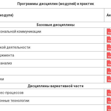
Программы дисциплин (модулей) и практик
модуля)
Ан
Базовые дисциплины
иональной коммуникации
кой деятельности
джмента
 анализ
уки
Дисциплины вариативной части
нес-процессов
онные технологии